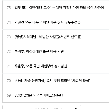
75
입맛 없는 아빠에겐 ‘고수’ … 치매 걱정된다면 카레 음식 가까이
74
가진건 모두 나누고 떠난 기부 천사 구두수선공
73
[영상]지식채널 - 비범한 사람들(서번트 신드롬)
72
복지부, 여성장애인 출산 비용 지원
71
우울증, 모든 국민 내년부터 정기검진
70
[사설] 가족 동반자살, 복지 헛점 드러낸 '사회적 타살'
69
3명중 2명은 노모포비아...당신은?