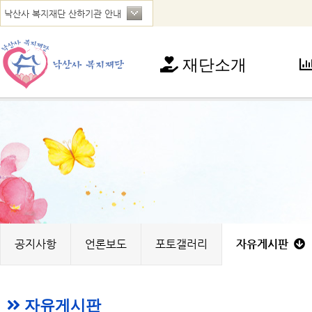
재단소개
재단소개
사
인사말
아
연혁
청
법인현황
가
찾아오시는 길
꿈
노
지
공지사항
언론보도
포토갤러리
자유게시판
자유게시판