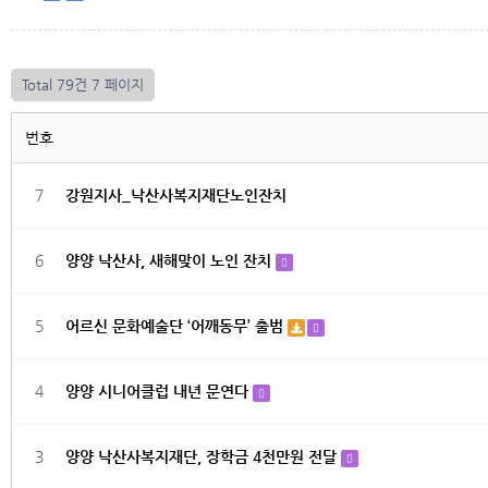
Total 79건
7 페이지
번호
7
강원지사_낙산사복지재단노인잔치
6
양양 낙산사, 새해맞이 노인 잔치
5
어르신 문화예술단 ‘어깨동무’ 출범
4
양양 시니어클럽 내년 문연다
3
양양 낙산사복지재단, 장학금 4천만원 전달