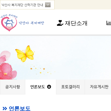
재단소개
재단소개
사
인사말
아
연혁
청
법인현황
가
찾아오시는 길
꿈
노
지
공지사항
언론보도
포토갤러리
자유게시판
언론보도