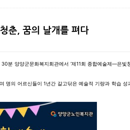
청춘, 꿈의 날개를 펴다
 30분 양양군문화복지회관에서 ‘제11회 종합예술제—은빛청춘
 명의 어르신들이 1년간 갈고닦은 예술적 기량과 학습 성과