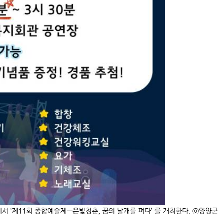
서 ‘제11회 종합예술제—은빛청춘, 꿈의 날개를 펴다’ 를 개최한다. ⓒ양양군