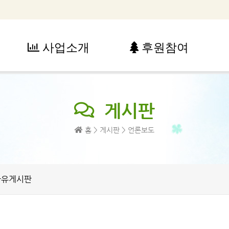
사업소개
후원참여
사업소개
후원참여
게시판
아동복지사업
후원안내
청소년 복지사업
후원참여방법
홈 > 게시판 > 언론보도
가족복지사업
자원봉사안내
꿈 드림 장학사업
노인복지사업
지역복지사업
자유게시판