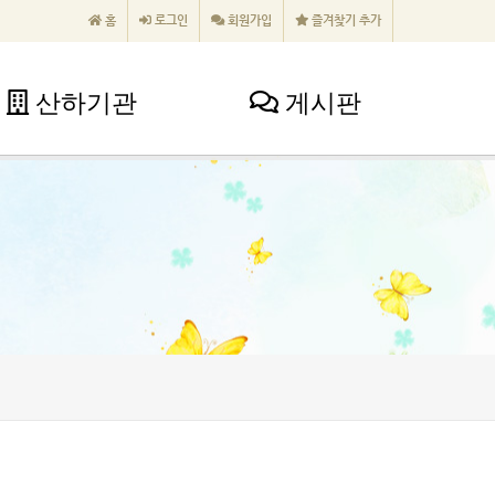
홈
로그인
회원가입
즐겨찾기 추가
산하기관
게시판
산하기관
게시판
낙산요양원
공지사항
낙산노인복지센터
언론보도
양양군노인복지관
포토갤러리
무산지역아동센터
자유게시판
일삼일팔무산지역아동센터
양양군가족센터